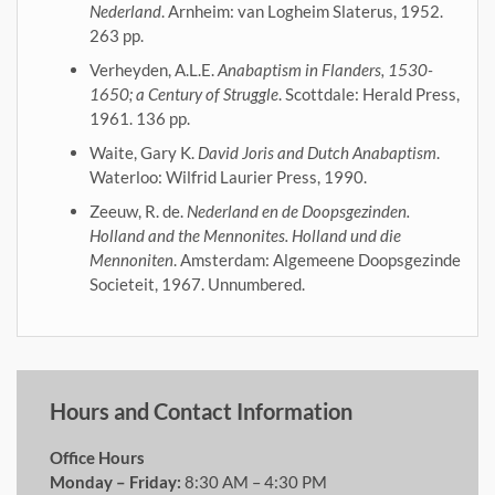
Nederland
. Arnheim: van Logheim Slaterus, 1952.
263 pp.
Verheyden, A.L.E.
Anabaptism in Flanders, 1530-
1650; a Century of Struggle
. Scottdale: Herald Press,
1961. 136 pp.
Waite, Gary K.
David Joris and Dutch Anabaptism
.
Waterloo: Wilfrid Laurier Press, 1990.
Zeeuw, R. de.
Nederland en de Doopsgezinden.
Holland and the Mennonites. Holland und die
Mennoniten
. Amsterdam: Algemeene Doopsgezinde
Societeit, 1967. Unnumbered.
Hours and Contact Information
Office Hours
Monday – Friday:
8:30 AM – 4:30 PM