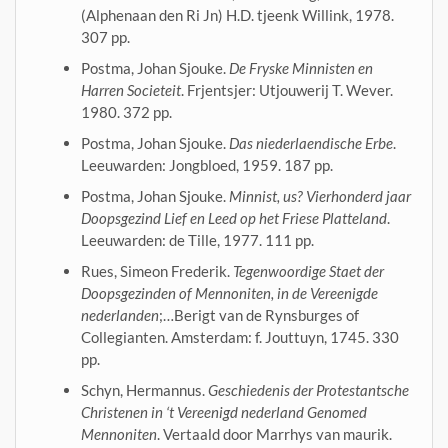
(Alphenaan den Ri Jn) H.D. tjeenk Willink, 1978.
307 pp.
Postma, Johan Sjouke.
De Fryske Minnisten en
Harren Societeit
. Frjentsjer: Utjouwerij T. Wever.
1980. 372 pp.
Postma, Johan Sjouke.
Das niederlaendische Erbe
.
Leeuwarden: Jongbloed, 1959. 187 pp.
Postma, Johan Sjouke.
Minnist, us? Vierhonderd jaar
Doopsgezind Lief en Leed op het Friese Platteland
.
Leeuwarden: de Tille, 1977. 111 pp.
Rues, Simeon Frederik.
Tegenwoordige Staet der
Doopsgezinden of Mennoniten, in de Vereenigde
nederlanden
;…Berigt van de Rynsburges of
Collegianten. Amsterdam: f. Jouttuyn, 1745. 330
pp.
Schyn, Hermannus.
Geschiedenis der Protestantsche
Christenen in ‘t Vereenigd nederland Genomed
Mennoniten
. Vertaald door Marrhys van maurik.