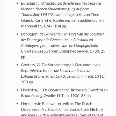
Botschaft und Nachfolge: Bericht und Vortrege der
Mennonitischen Studententagung auf dem
Thomashof 1947
/Zusammengestellt von Theo
Glueck. Karlsruhe: Konferenz der sueddeutschen
Mennoniten, 1947. 104 pp.
Doopsgezinde Gemeenten. Missive van die Societeit
der Doopsgezinde Gemeenten in Friesland en
Groningen
; geschreeven aan de Doopsgezinde
Christen. Leeuwarden: Johannes Seydel, 1788. 25
pp.
Goeters, W.
Die Vorbereitung die Pietismus in die
Reformierten Kirche die Niederlande bis zur
Labadistischen Krisis 1670
. Leipzig: Hinrich, 1911.
300 pp.
Hoekstra, H.
De Dooperschen; historisch Overzicht en
Beoordeeling
. Zwolle: H. Tulp, 1900. 85 pp.
Horst, Irwin Buchwalter, editor. The Dutch
Dissenters: A critical companion to their History
and ideas, with a bibliographical survey of recent