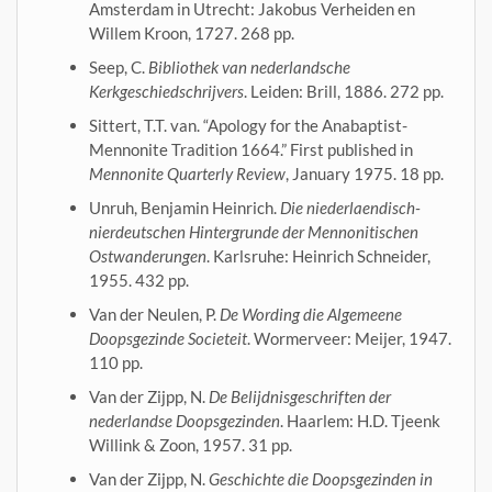
Amsterdam in Utrecht: Jakobus Verheiden en
Willem Kroon, 1727. 268 pp.
Seep, C.
Bibliothek van nederlandsche
Kerkgeschiedschrijvers
. Leiden: Brill, 1886. 272 pp.
Sittert, T.T. van. “Apology for the Anabaptist-
Mennonite Tradition 1664.” First published in
Mennonite Quarterly Review
, January 1975. 18 pp.
Unruh, Benjamin Heinrich.
Die niederlaendisch-
nierdeutschen Hintergrunde der Mennonitischen
Ostwanderungen
. Karlsruhe: Heinrich Schneider,
1955. 432 pp.
Van der Neulen, P.
De Wording die Algemeene
Doopsgezinde Societeit
. Wormerveer: Meijer, 1947.
110 pp.
Van der Zijpp, N.
De Belijdnisgeschriften der
nederlandse Doopsgezinden
. Haarlem: H.D. Tjeenk
Willink & Zoon, 1957. 31 pp.
Van der Zijpp, N.
Geschichte die Doopsgezinden in