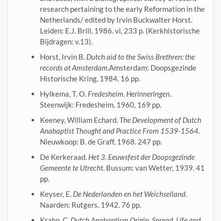
research pertaining to the early Reformation in the
Netherlands/ edited by Irvin Buckwalter Horst.
Leiden: E.J. Brill, 1986. vi, 233 p. (Kerkhistorische
Bijdragen: v.13).
Horst, Irvin B.
Dutch aid to the Swiss Brethren: the
records at Amsterdam
.Amsterdam: Doopsgezinde
Historische Kring, 1984. 16 pp.
Hylkema, T. O.
Fredesheim. Herinneringen
.
Steenwijk: Fredesheim, 1960, 169 pp.
Keeney, William Echard.
The Development of Dutch
Anabaptist Thought and Practice From 1539-1564
.
Nieuwkoop: B. de Graff, 1968. 247 pp.
De Kerkeraad.
Het 3. Eeuwsfest der Doopsgezinde
Gemeente te Utrecht
. Bussum: van Wetter, 1939. 41
pp.
Keyser, E.
De Nederlanden en het Weichselland
.
Naarden: Rutgers, 1942. 76 pp.
Krahn, C.
Dutch Anabaptism Origin, Spread, Life and