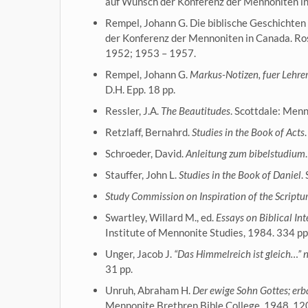
auf Wunsch der Konferenz der Mennoniten in 
Rempel, Johann G. Die biblische Geschichten
der Konferenz der Mennoniten in Canada. Ros
1952; 1953 – 1957.
Rempel, Johann G.
Markus-Notizen, fuer Lehrer
D.H. Epp. 18 pp.
Ressler, J.A.
The Beautitudes
. Scottdale: Menn
Retzlaff, Bernahrd.
Studies in the Book of Acts
Schroeder, David.
Anleitung zum bibelstudium
Stauffer, John L.
Studies in the Book of Daniel
.
Study Commission on Inspiration of the Scriptu
Swartley, Willard M., ed.
Essays on Biblical In
Institute of Mennonite Studies, 1984. 334 pp. 
Unger, Jacob J.
“Das Himmelreich ist gleich…
31 pp.
Unruh, Abraham H.
Der ewige Sohn Gottes; erb
Mennonite Brethren Bible College, 1948. 120