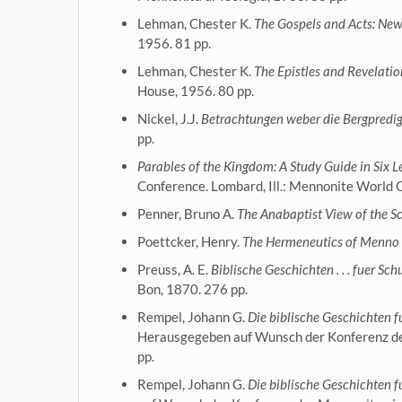
Lehman, Chester K.
The Gospels and Acts: New
1956. 81 pp.
Lehman, Chester K.
The Epistles and Revelati
House, 1956. 80 pp.
Nickel, J.J.
Betrachtungen weber die Bergpredigt
pp.
Parables of the Kingdom: A Study Guide in Six L
Conference. Lombard, Ill.: Mennonite World 
Penner, Bruno A.
The Anabaptist View of the Sc
Poettcker, Henry.
The Hermeneutics of Menno
Preuss, A. E.
Biblische Geschichten . . . fuer Sc
Bon, 1870. 276 pp.
Rempel, Johann G.
Die biblische Geschichten f
Herausgegeben auf Wunsch der Konferenz der
pp.
Rempel, Johann G.
Die biblische Geschichten f