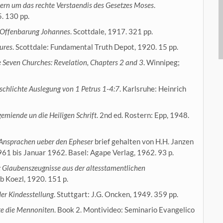
ern um das rechte Verstaendis des Gesetzes Moses
.
. 130 pp.
r Offenbarung Johannes
. Scottdale, 1917. 321 pp.
tures
. Scottdale: Fundamental Truth Depot, 1920. 15 pp.
he Seven Churches: Revelation, Chapters 2 and 3
. Winnipeg;
schlichte Auslegung von 1 Petrus 1-4:7
. Karlsruhe: Heinrich
emiende un die Heiligen Schrift
. 2nd ed. Rostern: Epp, 1948.
-Ansprachen ueber den Epheser
brief gehalten von H.H. Janzen
61 bis Januar 1962. Basel: Agape Verlag, 1962. 93 p.
 Glaubenszeugnisse aus der altesstamentlichen
ob Koezl, 1920. 151 p.
der Kindesstellung
. Stuttgart: J.G. Oncken, 1949. 359 pp.
hte die Mennoniten
. Book 2. Montivideo: Seminario Evangelico