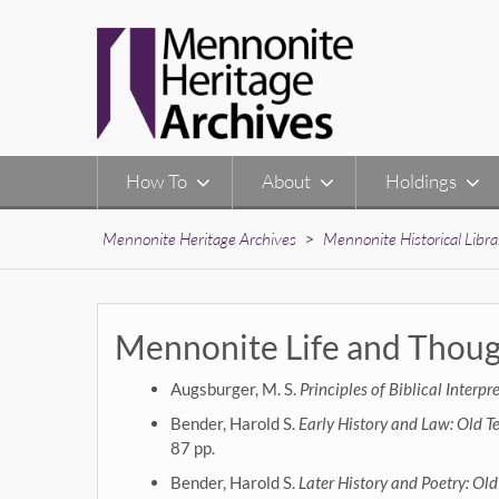
Skip
to
content
How To
About
Holdings
Mennonite Heritage Archives
>
Mennonite Historical Libra
Mennonite Life and Though
Augsburger, M. S.
Principles of Biblical Interpr
Bender, Harold S.
Early History and Law: Old T
87 pp.
Bender, Harold S.
Later History and Poetry: Ol