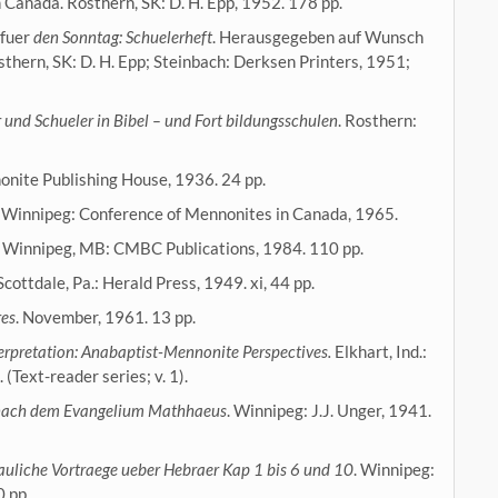
Canada. Rosthern, SK: D. H. Epp, 1952. 178 pp.
 fuer
den Sonntag: Schuelerheft
. Herausgegeben auf Wunsch
thern, SK: D. H. Epp; Steinbach: Derksen Printers, 1951;
 und Schueler in Bibel – und Fort bildungsschulen
. Rosthern:
onite Publishing House, 1936. 24 pp.
. Winnipeg: Conference of Mennonites in Canada, 1965.
. Winnipeg, MB: CMBC Publications, 1984. 110 pp.
 Scottdale, Pa.: Herald Press, 1949. xi, 44 pp.
res
. November, 1961. 13 pp.
terpretation: Anabaptist-Mennonite Perspectives.
Elkhart, Ind.:
(Text-reader series; v. 1).
” nach dem Evangelium Mathhaeus
. Winnipeg: J.J. Unger, 1941.
auliche Vortraege ueber Hebraer Kap 1 bis 6 und 10
. Winnipeg:
 pp.