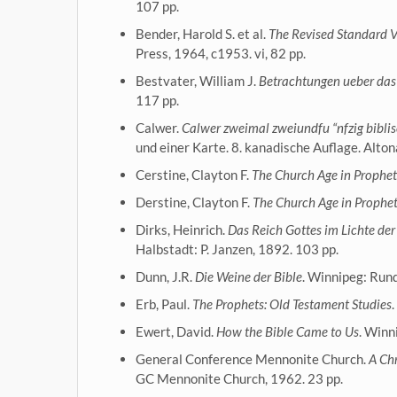
107 pp.
Bender, Harold S. et al.
The Revised Standard V
Press, 1964, c1953. vi, 82 pp.
Bestvater, William J.
Betrachtungen ueber das 
117 pp.
Calwer.
Calwer zweimal zweiundfu “nfzig bibli
und einer Karte. 8. kanadische Auflage. Altona
Cerstine, Clayton F.
The Church Age in Propheti
Derstine, Clayton F.
The Church Age in Prophet
Dirks, Heinrich.
Das Reich Gottes im Lichte der
Halbstadt: P. Janzen, 1892. 103 pp.
Dunn, J.R.
Die Weine der Bible
. Winnipeg: Run
Erb, Paul.
The Prophets: Old Testament Studies
Ewert, David.
How the Bible Came to Us
. Winn
General Conference Mennonite Church.
A Chr
GC Mennonite Church, 1962. 23 pp.