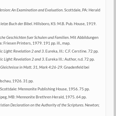
ersion: An Examination and Evaluation
. Scottdale, PA: Herald
letze Buch der Bibel
. Hillsboro, KS: M.B. Pub. House, 1919.
sche
Geschichten fuer Schulen und Familien
. Mit Abbildungen
: Friesen Printers, 1979. 191 pp. ill., map.
c Light: Revelation 2 and 3
. Eureka, Ill.: C.F. Cerstine. 72 pp.
ic Light: Revelation 2 and 3
. Eureka Ill.: Author, n.d. 72 pp.
 Gleichnisse in Matt. 31, Mark 4:26-29
. Gnadenfeld bei
dschau, 1926. 31 pp.
. Scottdale: Mennonite Publishing House, 1956. 75 pp.
ipeg, MB: Mennonite Brethren Herald, 1975. 64 pp.
istian Declaration on the Authority of the Scriptures
. Newton;