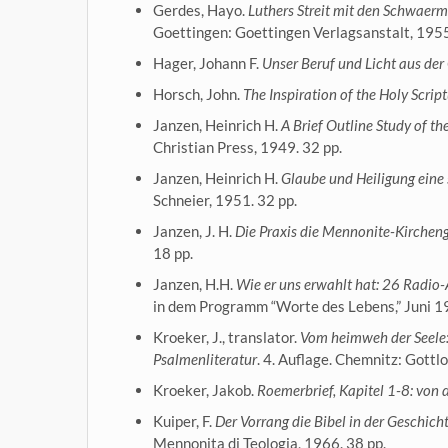
Gerdes, Hayo.
Luthers Streit mit den Schwaerm
Goettingen: Goettingen Verlagsanstalt, 1955
Hager, Johann F.
Unser Beruf und Licht aus de
Horsch, John.
The Inspiration of the Holy Scrip
Janzen, Heinrich H.
A Brief Outline Study of t
Christian Press, 1949. 32 pp.
Janzen, Heinrich H.
Glaube und Heiligung eine 
Schneier, 1951. 32 pp.
Janzen, J. H.
Die Praxis die Mennonite-Kircheng
18 pp.
Janzen, H.H.
Wie er uns erwahlt hat: 26 Radio
in dem Programm “Worte des Lebens,” Juni 19
Kroeker, J., translator.
Vom heimweh der Seele:
Psalmenliteratur
. 4. Auflage. Chemnitz: Gottl
Kroeker, Jakob.
Roemerbrief, Kapitel 1-8: von 
Kuiper, F.
Der Vorrang die Bibel in der Geschic
Mennonita di Teologia, 1966. 38 pp.