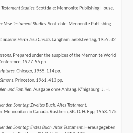
 Testament Studies
. Scottdale: Mennonite Publishing House,
on: New Testament Studies
. Scottdale: Mennonite Publishing
 unseres Herrn Jesu Christi
. Langham: Seblstverlag, 1959. 82
essons.
Prepared under the auspices of the Mennonite World
Conference, 1977. 56 pp.
riptures
. Chicago, 1955. 114 pp.
 Simons
. Princeton, 1961. 413 pp.
hulen und Familien
. Ausgabe ohne Anhang. K”nigsburg: J. H.
uer den
Sonntag: Zweites Buch. Altes Testament
.
 Mennoniten in Canada. Rosthern, SK: D. H. Epp, 1953. 175
uer den
Sonntag: Erstes Buch, Altes Testament
. Herausgegeben