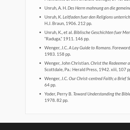
Unruh, A. H.
Des Herrn mahnung an die gemeind
Unruh, K.
Leitfaden fuer den Religions unterri
H.J. Braun, 1906. 212 pp.
Unruh, K., et al.
Biblische Geschichten fuer Me
“Raduga,” 1911. 146 pp.
Wenger, J.C.
A Lay Guide to Romans
. Foreword
1983. 158 pp.
Wenger, John Christian.
Christ the Redeemer a
Scottdale, Pa.: Herald Press, 1942. xiii, 107 p
Wenger, J.C.
Our Christ-centred Faith; a Brie
64 pp.
Yoder, Perry B.
Toward Understanding the Bible
1978. 82 pp.